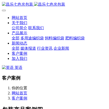
网站首页
关于我们
公司简介
联系我们
产品展示
全部
多用途编织袋
饲料编织袋
肥料编织袋
新闻动态
全部
媒体报道
行业资讯
企业新闻
客户案例
加入我们
英语
客户案例
你的位置
网站首页
客户案例