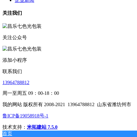
企业新闻
关注我们
关注公众号
添加小程序
联系我们
13964788812
周一至周五 09：00-18：00
我的网站 版权所有 2008-2021
13964788812
山东省潍坊州市
鲁ICP备19058918号-1
技术支持：
米拓建站 7.5.0
首页