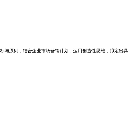
标与原则，结合企业市场营销计划，运用创造性思维，拟定出具