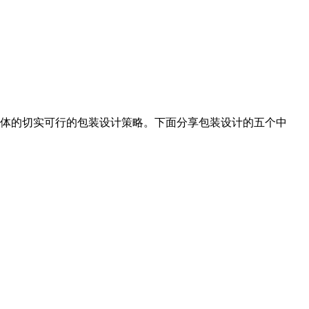
体的切实可行的包装设计策略。下面分享包装设计的五个中