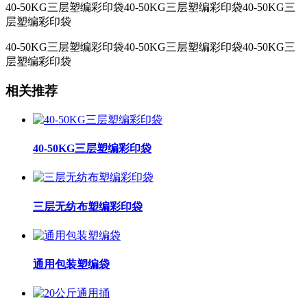
40-50KG三层塑编彩印袋40-50KG三层塑编彩印袋40-50KG三
层塑编彩印袋
40-50KG三层塑编彩印袋40-50KG三层塑编彩印袋40-50KG三
层塑编彩印袋
相关推荐
40-50KG三层塑编彩印袋
三层无纺布塑编彩印袋
通用包装塑编袋