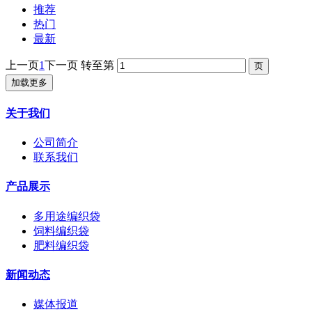
推荐
热门
最新
上一页
1
下一页
转至第
加载更多
关于我们
公司简介
联系我们
产品展示
多用途编织袋
饲料编织袋
肥料编织袋
新闻动态
媒体报道