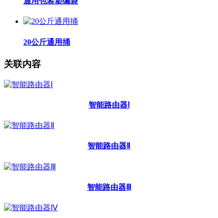
通用包装塑编袋
20公斤通用捅
关联内容
智能路由器Ⅰ
智能路由器Ⅱ
智能路由器Ⅲ