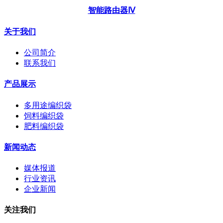
智能路由器Ⅳ
关于我们
公司简介
联系我们
产品展示
多用途编织袋
饲料编织袋
肥料编织袋
新闻动态
媒体报道
行业资讯
企业新闻
关注我们