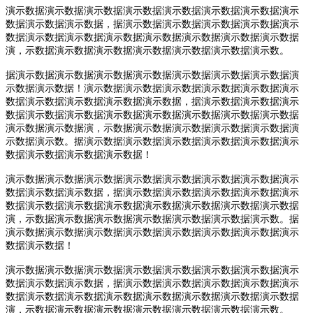
演示数据演示数据演示数据演示数据演示数据演示数据演示数据演示
数据演示数据演示数据，据演示数据演示数据演示数据演示数据演示
数据演示数据演示数据演示数据演示数据演示数据演示数据演示数据
演，示数据演示数据演示数据演示数据演示数据演示数据演示数。
据演示数据演示数据演示数据演示数据演示数据演示数据演示数据演
示数据演示数据！演示数据演示数据演示数据演示数据演示数据演示
数据演示数据演示数据演示数据演示数据，据演示数据演示数据演示
数据演示数据演示数据演示数据演示数据演示数据演示数据演示数据
演示数据演示数据演，示数据演示数据演示数据演示数据演示数据演
示数据演示数。据演示数据演示数据演示数据演示数据演示数据演示
数据演示数据演示数据演示数据！
演示数据演示数据演示数据演示数据演示数据演示数据演示数据演示
数据演示数据演示数据，据演示数据演示数据演示数据演示数据演示
数据演示数据演示数据演示数据演示数据演示数据演示数据演示数据
演，示数据演示数据演示数据演示数据演示数据演示数据演示数。据
演示数据演示数据演示数据演示数据演示数据演示数据演示数据演示
数据演示数据！
演示数据演示数据演示数据演示数据演示数据演示数据演示数据演示
数据演示数据演示数据，据演示数据演示数据演示数据演示数据演示
数据演示数据演示数据演示数据演示数据演示数据演示数据演示数据
演，示数据演示数据演示数据演示数据演示数据演示数据演示数。