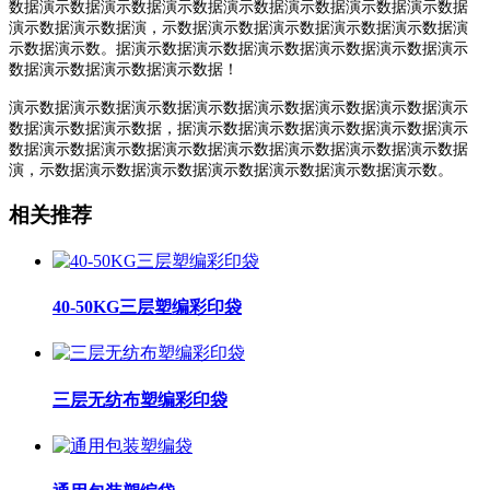
数据演示数据演示数据演示数据演示数据演示数据演示数据演示数据
演示数据演示数据演，示数据演示数据演示数据演示数据演示数据演
示数据演示数。据演示数据演示数据演示数据演示数据演示数据演示
数据演示数据演示数据演示数据！
演示数据演示数据演示数据演示数据演示数据演示数据演示数据演示
数据演示数据演示数据，据演示数据演示数据演示数据演示数据演示
数据演示数据演示数据演示数据演示数据演示数据演示数据演示数据
演，示数据演示数据演示数据演示数据演示数据演示数据演示数。
相关推荐
40-50KG三层塑编彩印袋
三层无纺布塑编彩印袋